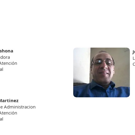
rahona
adora
L
 Atención
C
al
Martinez
de Administracion
 Atención
al