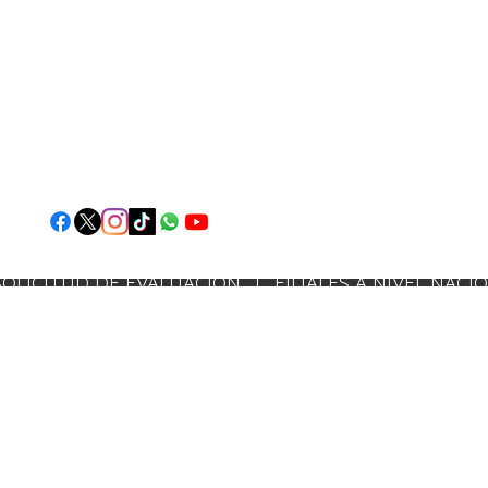
) 2239-9942 (504) 9886-4518 (504) 9696-7633/ Escribanos a
apoautis1997@ya
Colonia Alameda, 11 y 12 Calle, misma cuadra de Centro Medic
o Zoe y Radio Amér
io San Miguel 1 ave, entre 9 y 10 calle norte, Antiguas Instalaciones de Escuela Al
tida en Barrio La Isla, calle que conduce al restaurante Acrópolis, a la par del hotel
Paraiso en Barrio El Carmelo media cuadra al este del Comedor Campesino y luego 
Sula, Colonia Ruiz (Sector Barandillas) 8 y 9 avenida 4ta calle N.E. San Pedro Su
SOLICITUD DE EVALUACIÓN
FILIALES A NIVEL NACI
© Derechos Re
servados 2026
Asociación Hondureña de Apoyo al Autista
(APO-AUTIS)